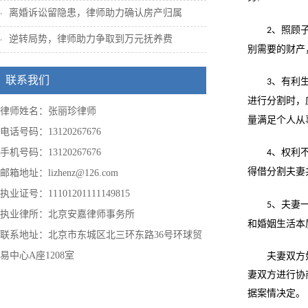
离婚诉讼留隐患，律师助力确认房产归属
、照顾
2
逆转局势，律师助力争取到万元抚养费
别需要的财产
联系我们
、有利
3
进行分割时，
律师姓名：张丽珍律师
量满足个人从
电话号码：13120267676
手机号码：13120267676
、权利
4
得借分割夫妻
邮箱地址：lizhenz@126.com
执业证号：11101201111149815
、夫妻
5
执业律所：北京安嘉律师事务所
和婚姻生活本
联系地址：北京市东城区北三环东路36号环球贸
易中心A座1208室
夫妻双方
妻双方进行协
据案情决定。