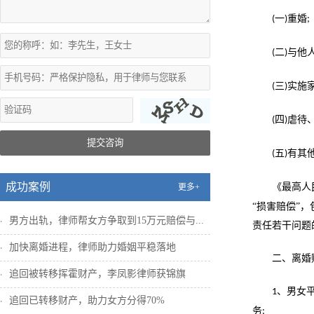
一
重婚
(
)
;
二
与他
(
)
三
实施
(
)
四
虐待
(
)
提交咨询
五
有其
(
)
成功案例
《最高人
更多+
“损害赔偿”
男方出轨，律师帮女方争取到15万元赔偿与...
责任若干问题
加快离婚进程，律师助力婚姻平稳落地
二、离婚
追回被转移挥霍财产，李凤影律师获锦旗
、男女
1
追回已转移财产，助力女方分得70%
务
;